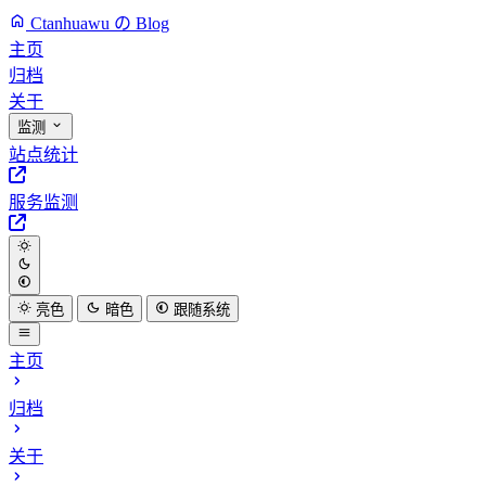
Ctanhuawu の Blog
主页
归档
关于
监测
站点统计
服务监测
亮色
暗色
跟随系统
主页
归档
关于