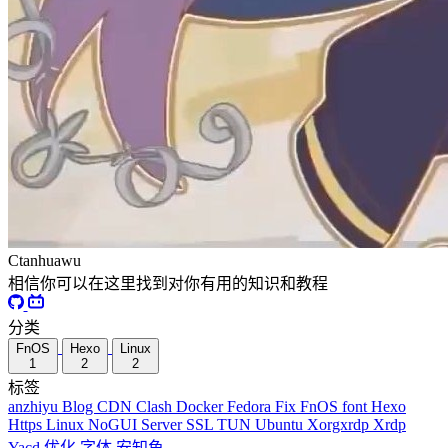
Ctanhuawu
相信你可以在这里找到对你有用的知识和教程
分类
FnOS
Hexo
Linux
1
2
2
标签
anzhiyu
Blog
CDN
Clash
Docker
Fedora
Fix
FnOS
font
Hexo
Https
Linux
NoGUI
Server
SSL
TUN
Ubuntu
Xorgxrdp
Xrdp
Yacd
优化
字体
安知鱼