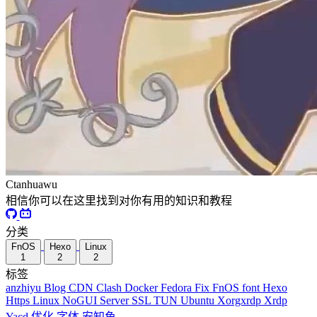
Ctanhuawu
相信你可以在这里找到对你有用的知识和教程
分类
FnOS
Hexo
Linux
1
2
2
标签
anzhiyu
Blog
CDN
Clash
Docker
Fedora
Fix
FnOS
font
Hexo
Https
Linux
NoGUI
Server
SSL
TUN
Ubuntu
Xorgxrdp
Xrdp
Yacd
优化
字体
安知鱼