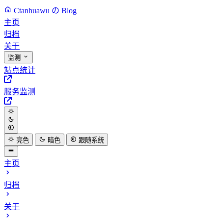
Ctanhuawu の Blog
主页
归档
关于
监测
站点统计
服务监测
亮色
暗色
跟随系统
主页
归档
关于