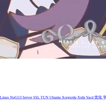
Linux
NoGUI
Server
SSL
TUN
Ubuntu
Xorgxrdp
Xrdp
Yacd
优化