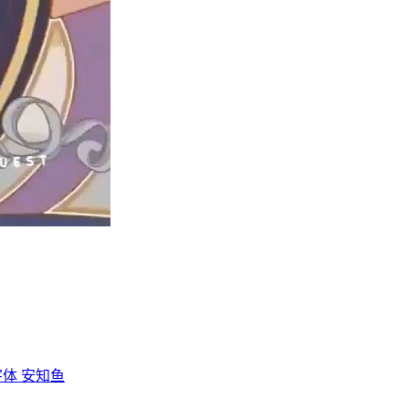
字体
安知鱼