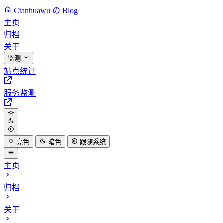
Ctanhuawu の Blog
主页
归档
关于
监测
站点统计
服务监测
亮色
暗色
跟随系统
主页
归档
关于